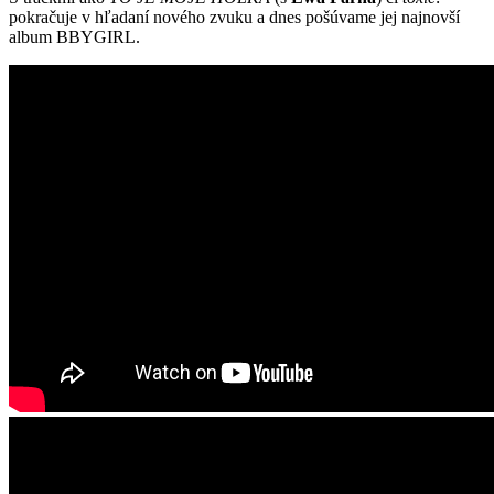
pokračuje v hľadaní nového zvuku a dnes pošúvame jej najnovší
album BBYGIRL.