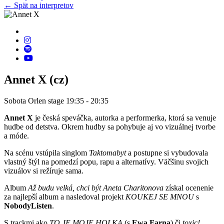
← Spät na interpretov
Annet X (cz)
Sobota
Orlen stage
19:35 - 20:35
Annet X
je česká speváčka, autorka a performerka, ktorá sa venuje
hudbe od detstva. Okrem hudby sa pohybuje aj vo vizuálnej tvorbe
a móde.
Na scénu vstúpila singlom
Taktomabyt
a postupne si vybudovala
vlastný štýl na pomedzí popu, rapu a alternatívy. Väčšinu svojich
vizuálov si režíruje sama.
Album
Až budu velká, chci být Aneta Charitonova
získal ocenenie
za najlepší album a nasledoval projekt
KOUKEJ SE MNOU
s
NobodyListen
.
S trackmi ako
TO JE MOJE HOLKA
(s
Ewa Farna
) či
toxic!